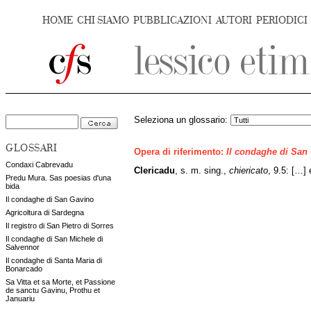
HOME
CHI SIAMO
PUBBLICAZIONI
AUTORI
PERIODICI
Seleziona un glossario:
GLOSSARI
Opera di riferimento:
Il condaghe di San
Condaxi Cabrevadu
Clericadu
, s. m. sing.,
chiericato
, 9.5: […]
Predu Mura. Sas poesias d'una
bida
Il condaghe di San Gavino
Agricoltura di Sardegna
Il registro di San Pietro di Sorres
Il condaghe di San Michele di
Salvennor
Il condaghe di Santa Maria di
Bonarcado
Sa Vitta et sa Morte, et Passione
de sanctu Gavinu, Prothu et
Januariu