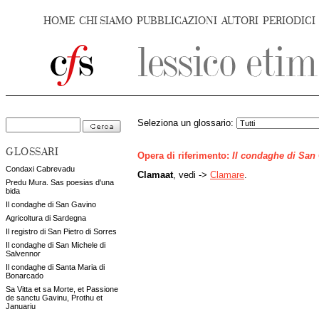
HOME
CHI SIAMO
PUBBLICAZIONI
AUTORI
PERIODICI
Seleziona un glossario:
GLOSSARI
Opera di riferimento:
Il condaghe di San
Condaxi Cabrevadu
Clamaat
, vedi ->
Clamare
.
Predu Mura. Sas poesias d'una
bida
Il condaghe di San Gavino
Agricoltura di Sardegna
Il registro di San Pietro di Sorres
Il condaghe di San Michele di
Salvennor
Il condaghe di Santa Maria di
Bonarcado
Sa Vitta et sa Morte, et Passione
de sanctu Gavinu, Prothu et
Januariu