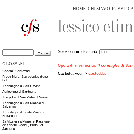
HOME
CHI SIAMO
PUBBLICA
Seleziona un glossario:
GLOSSARI
Opera di riferimento:
Il condaghe di San
Condaxi Cabrevadu
Castedu
, vedi ->
Casteddu
.
Predu Mura. Sas poesias d'una
bida
Il condaghe di San Gavino
Agricoltura di Sardegna
Il registro di San Pietro di Sorres
Il condaghe di San Michele di
Salvennor
Il condaghe di Santa Maria di
Bonarcado
Sa Vitta et sa Morte, et Passione
de sanctu Gavinu, Prothu et
Januariu