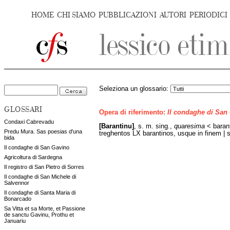
HOME
CHI SIAMO
PUBBLICAZIONI
AUTORI
PERIODICI
Seleziona un glossario:
GLOSSARI
Opera di riferimento:
Il condaghe di San
Condaxi Cabrevadu
[Barantinu]
, s. m. sing.,
quaresima
< baran
Predu Mura. Sas poesias d'una
treghentos LX barantinos, usque in finem | 
bida
Il condaghe di San Gavino
Agricoltura di Sardegna
Il registro di San Pietro di Sorres
Il condaghe di San Michele di
Salvennor
Il condaghe di Santa Maria di
Bonarcado
Sa Vitta et sa Morte, et Passione
de sanctu Gavinu, Prothu et
Januariu