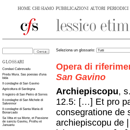
HOME
CHI SIAMO
PUBBLICAZIONI
AUTORI
PERIODICI
Seleziona un glossario:
GLOSSARI
Opera di riferim
Condaxi Cabrevadu
San Gavino
Predu Mura. Sas poesias d'una
bida
Il condaghe di San Gavino
Archiepiscopu
, s
Agricoltura di Sardegna
Il registro di San Pietro di Sorres
12.5: […] Et pro pa
Il condaghe di San Michele di
Salvennor
consegratione de 
Il condaghe di Santa Maria di
Bonarcado
Sa Vitta et sa Morte, et Passione
archiepiscopu de | 
de sanctu Gavinu, Prothu et
Januariu