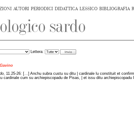
ZIONI
AUTORI
PERIODICI
DIDATTICA
LESSICO
BIBLIOGRAFIA
Lettera:
 Gavino
do
, 11.25-26: […] Anchu subra custu su ditu | cardinale lu constituit et confir
tu cardinale cum su archiepiscopadu de Pisas, | et issu ditu archiepiscopadu 