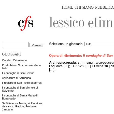
HOME
CHI SIAMO
PUBBLICA
Seleziona un glossario:
GLOSSARI
Opera di riferimento:
Il condaghe di San
Condaxi Cabrevadu
Archiepiscopadu
, s. m. sing.,
arcivescova
Predu Mura. Sas poesias d'una
Logudore […]; 11.27-28: […] Et venit su | di
bida
[…].
Il condaghe di San Gavino
Agricoltura di Sardegna
Il registro di San Pietro di Sorres
Il condaghe di San Michele di
Salvennor
Il condaghe di Santa Maria di
Bonarcado
Sa Vitta et sa Morte, et Passione
de sanctu Gavinu, Prothu et
Januariu