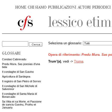
HOME
CHI SIAMO
PUBBLICAZIONI
AUTORI
PERIODICI
Seleziona un glossario:
GLOSSARI
Opera di riferimento:
Predu Mura. Sas po
Condaxi Cabrevadu
Trum’(a)
, vedi ->
Truma
.
Predu Mura. Sas poesias d'una
bida
Il condaghe di San Gavino
Agricoltura di Sardegna
Il registro di San Pietro di Sorres
Il condaghe di San Michele di
Salvennor
Il condaghe di Santa Maria di
Bonarcado
Sa Vitta et sa Morte, et Passione
de sanctu Gavinu, Prothu et
Januariu