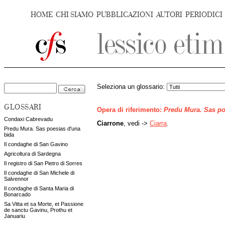
HOME
CHI SIAMO
PUBBLICAZIONI
AUTORI
PERIODICI
Seleziona un glossario:
GLOSSARI
Opera di riferimento:
Predu Mura. Sas po
Condaxi Cabrevadu
Ciarrone
, vedi ->
Ciarra
.
Predu Mura. Sas poesias d'una
bida
Il condaghe di San Gavino
Agricoltura di Sardegna
Il registro di San Pietro di Sorres
Il condaghe di San Michele di
Salvennor
Il condaghe di Santa Maria di
Bonarcado
Sa Vitta et sa Morte, et Passione
de sanctu Gavinu, Prothu et
Januariu