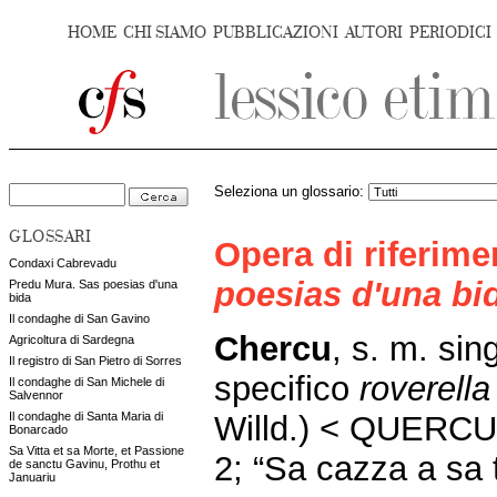
HOME
CHI SIAMO
PUBBLICAZIONI
AUTORI
PERIODICI
Seleziona un glossario:
GLOSSARI
Opera di riferim
Condaxi Cabrevadu
poesias d'una bi
Predu Mura. Sas poesias d'una
bida
Il condaghe di San Gavino
Chercu
, s. m. sin
Agricoltura di Sardegna
Il registro di San Pietro di Sorres
specifico
roverell
Il condaghe di San Michele di
Salvennor
Willd.) < QUERCUS
Il condaghe di Santa Maria di
Bonarcado
Sa Vitta et sa Morte, et Passione
2; “Sa cazza a sa t
de sanctu Gavinu, Prothu et
Januariu