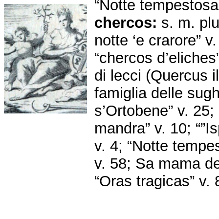
“Notte tempestosa 
chercos:
s. m. plu
notte ‘e crarore” v.
“chercos d’eliches”
di lecci (Quercus i
famiglia delle sug
s’Ortobene” v. 25;
mandra” v. 10; “”Is
v. 4; “Notte tempe
v. 58; Sa mama de
“Oras tragicas” v. 