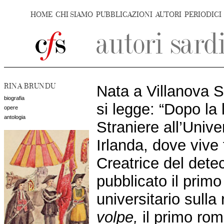
HOME
CHI SIAMO
PUBBLICAZIONI
AUTORI
PERIODICI
RINA BRUNDU
Nata a Villanova Str
biografia
si legge: “Dopo la 
opere
antologia
Straniere all’Univer
Irlanda, dove vive
Creatrice del dete
pubblicato il prim
universitario sull
volpe,
il primo rom