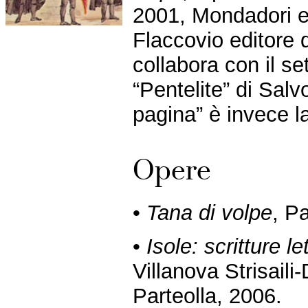
2001, Mondadori ed
Flaccovio editore 
collabora con il se
“Pentelite” di Salv
pagina” è invece la
Opere
•
Tana di volpe
, P
•
Isole: scritture l
Villanova Strisail
Parteolla, 2006.