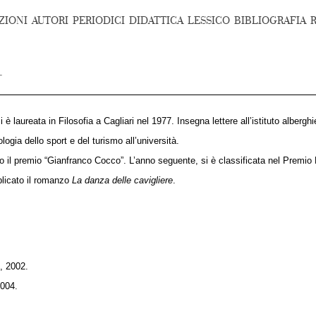
ZIONI
AUTORI
PERIODICI
DIDATTICA
LESSICO
BIBLIOGRAFIA
 laureata in Filosofia a Cagliari nel 1977. Insegna lettere all’istituto albergh
logia dello sport e del turismo all’università.
o il premio “Gianfranco Cocco”. L’anno seguente, si è classificata nel Premio L
licato il romanzo
La danza delle cavigliere
.
o, 2002.
2004.