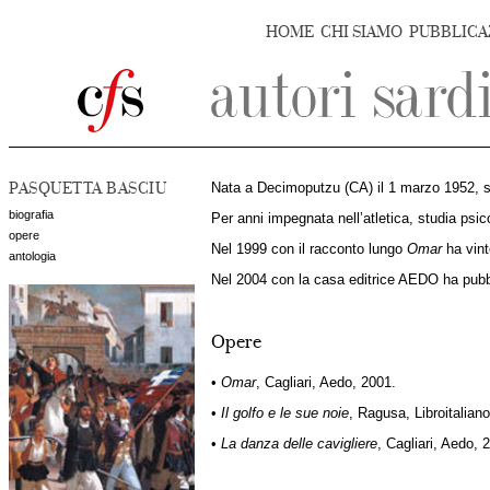
HOME
CHI SIAMO
PUBBLICA
PASQUETTA BASCIU
Nata a Decimoputzu (CA) il 1 marzo 1952, si è
biografia
Per anni impegnata nell’atletica, studia psico
opere
Nel 1999 con il racconto lungo
Omar
ha vint
antologia
Nel 2004 con la casa editrice AEDO ha pubb
Opere
•
Omar
, Cagliari, Aedo, 2001.
•
Il golfo e le sue noie
, Ragusa, Libroitalian
•
La danza delle cavigliere
, Cagliari, Aedo, 