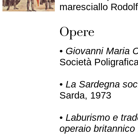
maresciallo Rodolf
Opere
•
Giovanni Maria Ch
Società Poligrafic
•
La Sardegna soci
Sarda, 1973
•
Laburismo e trad
operaio britannic