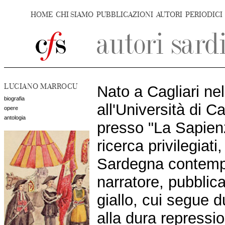
HOME
CHI SIAMO
PUBBLICAZIONI
AUTORI
PERIODICI
LUCIANO MARROCU
Nato a Cagliari n
biografia
all'Università di C
opere
antologia
presso "La Sapien
ricerca privilegiati
Sardegna contemp
narratore, pubblic
giallo, cui segue 
alla dura repressio