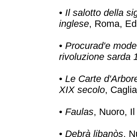
•
Il salotto della 
inglese
, Roma, Edit
•
Procurad'e moder
rivoluzione sarda
•
Le Carte d'Arbore
XIX secolo
, Cagli
•
Faulas
, Nuoro, I
•
Debrà libanòs
, N