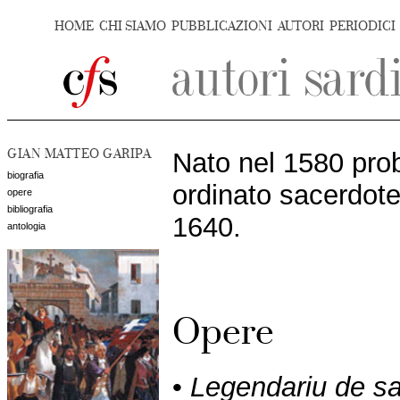
HOME
CHI SIAMO
PUBBLICAZIONI
AUTORI
PERIODICI
GIAN MATTEO GARIPA
Nato nel 1580 pro
biografia
ordinato sacerdote,
opere
bibliografia
1640.
antologia
Opere
•
Legendariu de sa