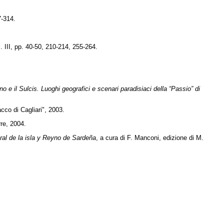
7-314.
l. III, pp. 40-50, 210-214, 255-264.
no e il Sulcis. Luoghi geografici e scenari paradisiaci della “Passio” di
cco di Cagliari", 2003.
rre, 2004.
ral de la isla y Reyno de Sardeña
, a cura di F. Manconi, edizione di M.