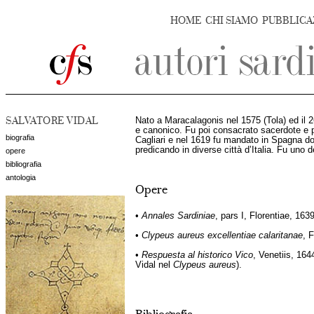
HOME
CHI SIAMO
PUBBLICA
SALVATORE VIDAL
Nato a Maracalagonis nel 1575 (Tola) ed il 2
e canonico. Fu poi consacrato sacerdote e p
biografia
Cagliari e nel 1619 fu mandato in Spagna dov
predicando in diverse città d’Italia. Fu uno 
opere
bibliografia
antologia
Opere
•
Annales Sardiniae
, pars I, Florentiae, 16
•
Clypeus aureus excellentiae calaritanae
, 
•
Respuesta al historico Vico
, Venetiis, 164
Vidal nel
Clypeus aureus
).