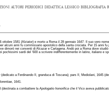
ZIONI
AUTORI
PERIODICI
DIDATTICA
LESSICO
BIBLIOGRAFIA
6 ottobre 1581 (Alziator) e morto a Roma il 28 gennaio 1647. Il suo vero nome e
er alcuni anni fu commissario apostolico della santa crociata. Per 15 anni fu
e dimorò nei conventi di Alcazar e Cartagena. Andò poi a Roma dove studiò ling
dei pochissimi sardi del ‘600 a scrivere indifferentemente in latino, italiano e 
39 (dedicato a Ferdinando II, granduca di Toscana); pars II, Mediolani, 1645 (d
Florentiae, 1641.
4 (destinata a combattere la
Apologatio honorifica
che il Vico aveva pubblicato