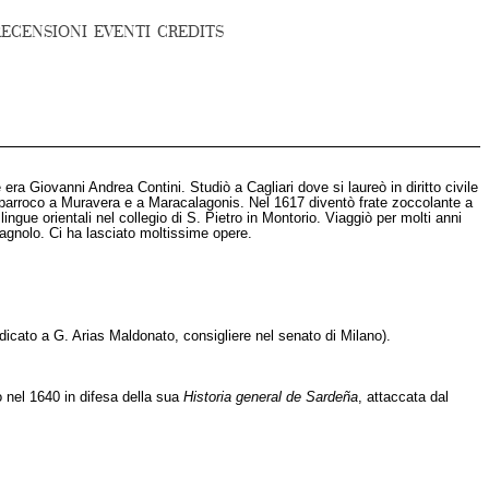
RECENSIONI
EVENTI
CREDITS
ra Giovanni Andrea Contini. Studiò a Cagliari dove si laureò in diritto civile
 parroco a Muravera e a Maracalagonis. Nel 1617 diventò frate zoccolante a
ue orientali nel collegio di S. Pietro in Montorio. Viaggiò per molti anni
spagnolo. Ci ha lasciato moltissime opere.
edicato a G. Arias Maldonato, consigliere nel senato di Milano).
 nel 1640 in difesa della sua
Historia general de Sardeña
, attaccata dal