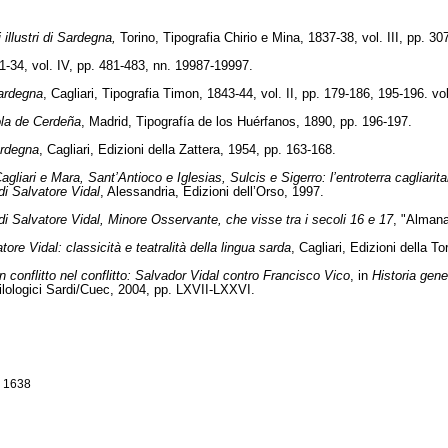
 illustri di Sardegna,
Torino, Tipografia Chirio e Mina, 1837-38, vol. III, pp. 30
-34, vol. IV, pp. 481-483, nn. 19987-19997.
Sardegna
, Cagliari, Tipografia Timon, 1843-44, vol. II, pp. 179-186, 195-196. vo
ola de Cerdeña
, Madrid, Tipografía de los Huérfanos, 1890, pp. 196-197.
Sardegna
, Cagliari, Edizioni della Zattera, 1954, pp. 163-168.
gliari e Mara, Sant’Antioco e Iglesias, Sulcis e Sigerro: l’entroterra cagliarita
i Salvatore Vidal
, Alessandria, Edizioni dell’Orso, 1997.
o di Salvatore Vidal, Minore Osservante, che visse tra i secoli 16 e 17
, "Almana
tore Vidal: classicità e teatralità della lingua sarda
, Cagliari, Edizioni della To
 Un conflitto nel conflitto: Salvador Vidal contro Francisco Vico
, in
Historia gene
Filologici Sardi/Cuec, 2004, pp. LXVII-LXXVI.
, 1638