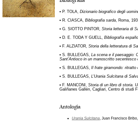
Bibliografia
• P. TOLA,
Dizionario biografico degli uomini
• R. CIASCA,
Bibliografia sarda
, Roma, 1931
• G. SIOTTO PINTOR,
Storia letteraria di 
• D. E. TODA Y GUELL,
Bibliografía españ
• F. ALZIATOR,
Storia della letteratura di 
• S. BULLEGAS,
La scena e il paesaggio: Ca
Sant’Antioco in un manoscritto secentesco d
• S. BULLEGAS,
Il frate giramondo: ritratt
• S. BULLEGAS,
L’Urania Sulcitana
di Salva
• F. MANCONI,
Storia di un libro di storia.
Galiñanes Gallén, Cagliari, Centro di studi 
Antologia
Urania Sulcitana
, Juan Francisco Bribo