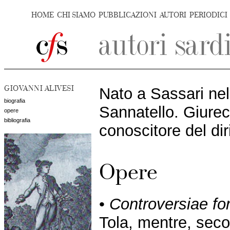
HOME
CHI SIAMO
PUBBLICAZIONI
AUTORI
PERIODICI
GIOVANNI ALIVESI
Nato a Sassari ne
biografia
Sannatello. Giure
opere
bibliografia
conoscitore del dir
Opere
•
Controversiae f
Tola, mentre, secon