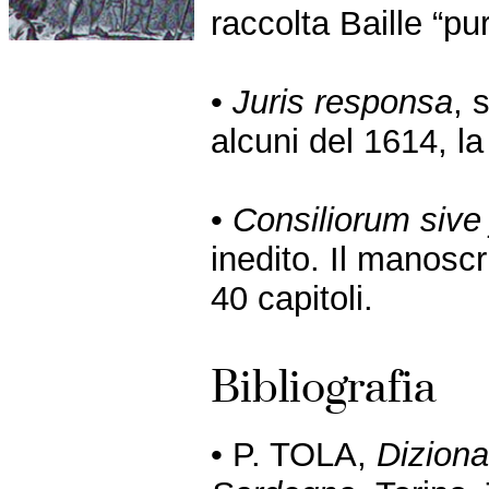
raccolta Baille “pu
•
Juris responsa
, 
alcuni del 1614, l
•
Consiliorum sive
inedito. Il manosc
40 capitoli.
Bibliografia
• P. TOLA,
Dizionar