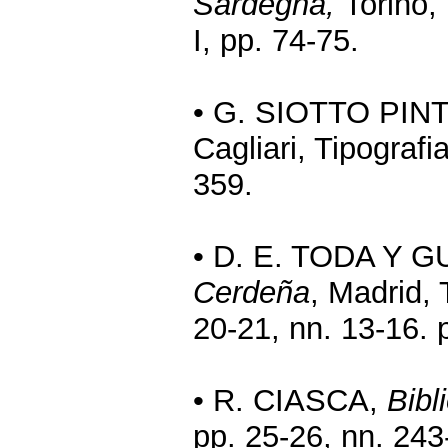
Sardegna,
Torino,
I, pp. 74-75.
• G. SIOTTO PIN
Cagliari, Tipografi
359.
• D. E. TODA Y 
Cerdeña
, Madrid, 
20-21, nn. 13-16. 
• R. CIASCA,
Bibl
pp. 25-26, nn. 243