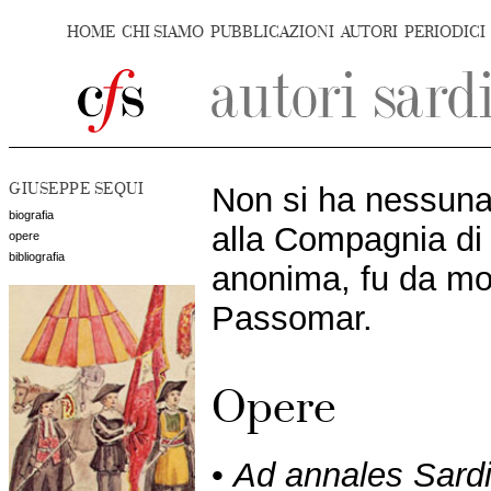
HOME
CHI SIAMO
PUBBLICAZIONI
AUTORI
PERIODICI
GIUSEPPE SEQUI
Non si ha nessuna
biografia
alla Compagnia di
opere
bibliografia
anonima, fu da mol
Passomar.
Opere
•
Ad annales Sardi