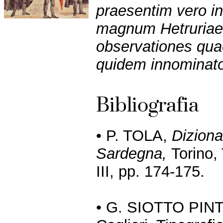
praesentim vero i
magnum Hetruriae
observationes qu
quidem innominato,
Bibliografia
• P. TOLA,
Dizionar
Sardegna,
Torino,
III, pp. 174-175.
• G. SIOTTO PIN