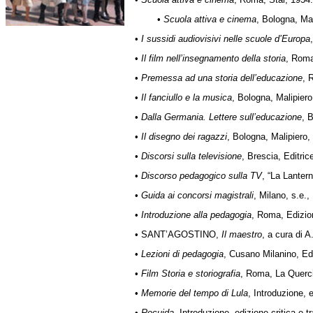
•
Scuola attiva e cinema
, Roma, Stai, 1954.
•
Scuola attiva e cinema
, Bologna, Mal
•
I sussidi audiovisivi nelle scuole d’Europa
•
Il film nell’insegnamento della storia
, Roma
•
Premessa ad una storia dell’educazione
, 
•
Il fanciullo e la musica
, Bologna, Malipiero
•
Dalla Germania. Lettere sull’educazione
, 
•
Il disegno dei ragazzi
, Bologna, Malipiero,
•
Discorsi sulla televisione
, Brescia, Editri
•
Discorso pedagogico sulla TV
, “La Lanter
•
Guida ai concorsi magistrali
, Milano, s.e.,
•
Introduzione alla pedagogia
, Roma, Edizion
• SANT’AGOSTINO,
Il maestro
, a cura di 
•
Lezioni di pedagogia
, Cusano Milanino, Edi
•
Film Storia e storiografia
, Roma, La Querc
•
Memorie del tempo di Lula
, Introduzione, 