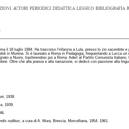
ZIONI
AUTORI
PERIODICI
DIDATTICA
LESSICO
BIBLIOGRAFIA
a il 18 luglio 1994. Ha trascorso l’infanzia a Lula, presso lo zio sacerdote e
doli in
Murena
. Si è laureato a Roma in Pedagogia, frequentando a Lucca un cors
gnato a Nuoro, trasferendosi poi a Roma. Aderì al Partito Comunista Italiano,
brei. Oltre che alla poesia e alla narrazione, si dedicò con passione alla lingu
ori, 1938.
ma, 1939.
46.
ndis rudibus
, a cura di A. Mura, Brescia, Morcelliana, 1954. 1961.