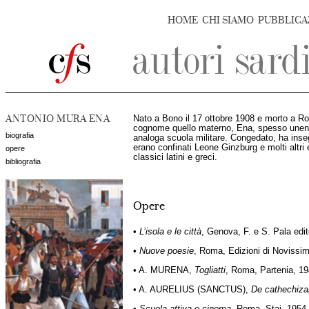
HOME
CHI SIAMO
PUBBLICA
ANTONIO MURA ENA
Nato a Bono il 17 ottobre 1908 e morto a Rom
cognome quello materno, Ena, spesso unen
biografia
analoga scuola militare. Congedato, ha inse
erano confinati Leone Ginzburg e molti altri e
opere
classici latini e greci.
bibliografia
Opere
•
L’isola e le città
, Genova, F. e S. Pala edit
•
Nuove poesie
, Roma, Edizioni di Novissi
• A. MURENA,
Togliatti
, Roma, Partenia, 19
• A. AURELIUS (SANCTUS),
De cathechiza