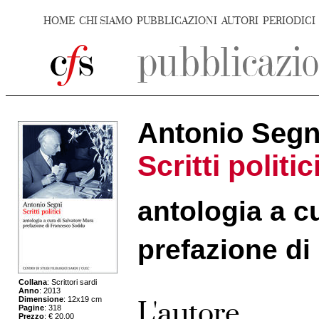
HOME
CHI SIAMO
PUBBLICAZIONI
AUTORI
PERIODICI
Antonio Segn
Scritti politic
antologia a c
prefazione d
Collana
: Scrittori sardi
Anno
: 2013
Dimensione
: 12x19 cm
L'autore
Pagine
: 318
Prezzo
: € 20,00