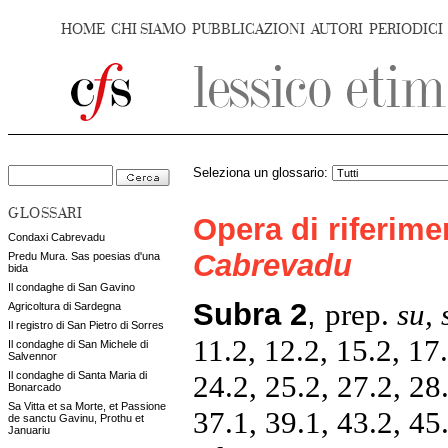
HOME
CHI SIAMO
PUBBLICAZIONI
AUTORI
PERIODICI
Seleziona un glossario:
GLOSSARI
Opera di riferim
Condaxi Cabrevadu
Cabrevadu
Predu Mura. Sas poesias d'una
bida
Il condaghe di San Gavino
Subra 2
,
prep.
su,
Agricoltura di Sardegna
Il registro di San Pietro di Sorres
11.2, 12.2, 15.2, 17.
Il condaghe di San Michele di
Salvennor
24.2, 25.2, 27.2, 28.
Il condaghe di Santa Maria di
Bonarcado
Sa Vitta et sa Morte, et Passione
37.1, 39.1, 43.2, 45
de sanctu Gavinu, Prothu et
Januariu