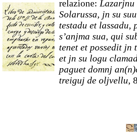
relazione:
Lazarjnu 
Solarussa, jn su su
testadu et lassadu,
s’anjma sua, qui sub
tenet et possedit jn 
et jn su logu clama
paguet domnj an(n)o
treiguj de oljvellu
, 