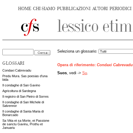
HOME
CHI SIAMO
PUBBLICAZIONI
AUTORI
PERIODICI
Seleziona un glossario:
GLOSSARI
Opera di riferimento:
Condaxi Cabrevadu
Condaxi Cabrevadu
Suos
, vedi ->
Su
.
Predu Mura. Sas poesias d'una
bida
Il condaghe di San Gavino
Agricoltura di Sardegna
Il registro di San Pietro di Sorres
Il condaghe di San Michele di
Salvennor
Il condaghe di Santa Maria di
Bonarcado
Sa Vitta et sa Morte, et Passione
de sanctu Gavinu, Prothu et
Januariu