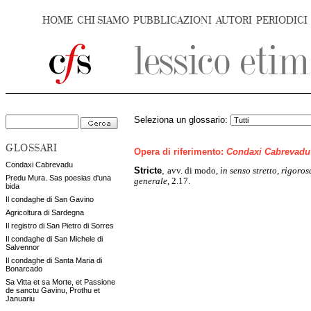
HOME
CHI SIAMO
PUBBLICAZIONI
AUTORI
PERIODICI
Seleziona un glossario:
GLOSSARI
Opera di riferimento:
Condaxi Cabrevadu
Condaxi Cabrevadu
Stricte
,
avv. di modo,
in senso stretto, rigoro
Predu Mura. Sas poesias d'una
generale
, 2.17.
bida
Il condaghe di San Gavino
Agricoltura di Sardegna
Il registro di San Pietro di Sorres
Il condaghe di San Michele di
Salvennor
Il condaghe di Santa Maria di
Bonarcado
Sa Vitta et sa Morte, et Passione
de sanctu Gavinu, Prothu et
Januariu