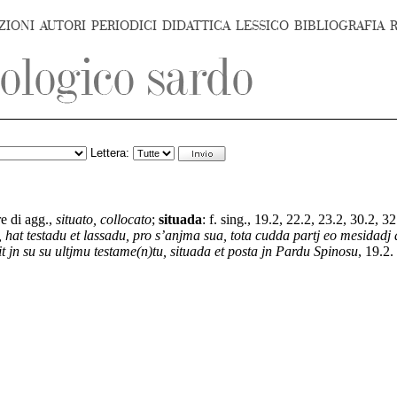
ZIONI
AUTORI
PERIODICI
DIDATTICA
LESSICO
BIBLIOGRAFIA
Lettera:
re di agg.,
situato, collocato
;
situada
:
f. sing., 19.2, 22.2, 23.2, 30.2, 3
, hat testadu et lassadu, pro s’anjma sua, tota cudda partj eo mesidad
 jn su su ultjmu testame(n)tu, situada et posta jn Pardu Spinosu
, 19.2.