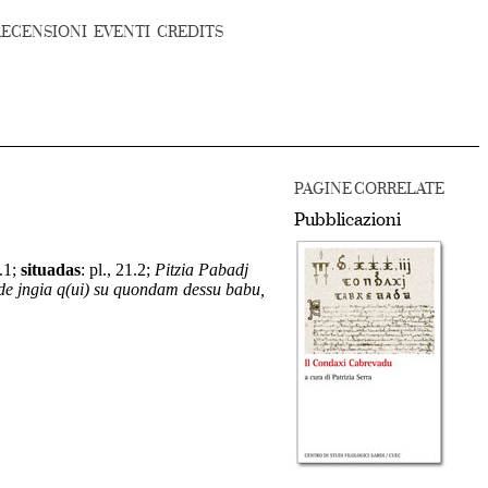
RECENSIONI
EVENTI
CREDITS
PAGINE CORRELATE
Pubblicazioni
2.1;
situadas
:
pl., 21.2;
Pitzia Pabadj
j de jngia q(ui) su quondam dessu babu,