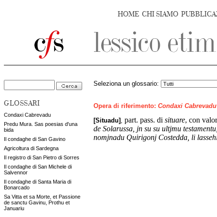
HOME
CHI SIAMO
PUBBLICA
Seleziona un glossario:
GLOSSARI
Opera di riferimento:
Condaxi Cabrevadu
Condaxi Cabrevadu
part. pass. di
situare
, con valo
[Situadu]
,
Predu Mura. Sas poesias d'una
de Solarussa, jn su su ultjmu testamentu
bida
nomjnadu Quirigonj Costedda, li lassehit
Il condaghe di San Gavino
Agricoltura di Sardegna
Il registro di San Pietro di Sorres
Il condaghe di San Michele di
Salvennor
Il condaghe di Santa Maria di
Bonarcado
Sa Vitta et sa Morte, et Passione
de sanctu Gavinu, Prothu et
Januariu