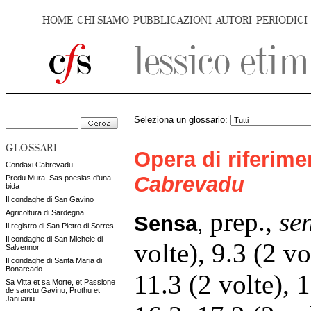
HOME
CHI SIAMO
PUBBLICAZIONI
AUTORI
PERIODICI
Seleziona un glossario:
GLOSSARI
Opera di riferim
Condaxi Cabrevadu
Cabrevadu
Predu Mura. Sas poesias d'una
bida
Il condaghe di San Gavino
prep.,
se
Agricoltura di Sardegna
Sensa
,
Il registro di San Pietro di Sorres
Il condaghe di San Michele di
volte), 9.3 (2 vo
Salvennor
Il condaghe di Santa Maria di
Bonarcado
11.3 (2 volte), 1
Sa Vitta et sa Morte, et Passione
de sanctu Gavinu, Prothu et
Januariu