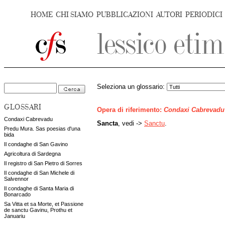
HOME
CHI SIAMO
PUBBLICAZIONI
AUTORI
PERIODICI
Seleziona un glossario:
GLOSSARI
Opera di riferimento:
Condaxi Cabrevadu
Condaxi Cabrevadu
Sancta
, vedi ->
Sanctu
.
Predu Mura. Sas poesias d'una
bida
Il condaghe di San Gavino
Agricoltura di Sardegna
Il registro di San Pietro di Sorres
Il condaghe di San Michele di
Salvennor
Il condaghe di Santa Maria di
Bonarcado
Sa Vitta et sa Morte, et Passione
de sanctu Gavinu, Prothu et
Januariu