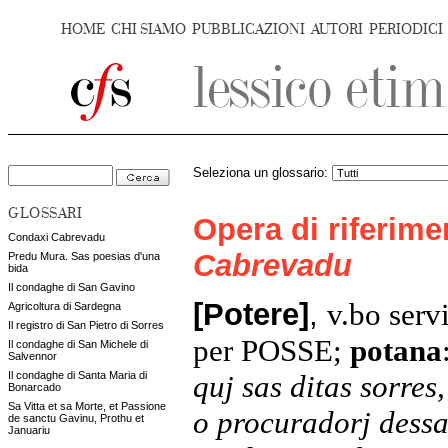
HOME
CHI SIAMO
PUBBLICAZIONI
AUTORI
PERIODICI
Seleziona un glossario:
GLOSSARI
Opera di riferim
Condaxi Cabrevadu
Cabrevadu
Predu Mura. Sas poesias d'una
bida
Il condaghe di San Gavino
[Potere]
,
v.bo serv
Agricoltura di Sardegna
Il registro di San Pietro di Sorres
per POSSE;
potana
Il condaghe di San Michele di
Salvennor
quj sas ditas sorres
Il condaghe di Santa Maria di
Bonarcado
Sa Vitta et sa Morte, et Passione
o procuradorj dessa
de sanctu Gavinu, Prothu et
Januariu