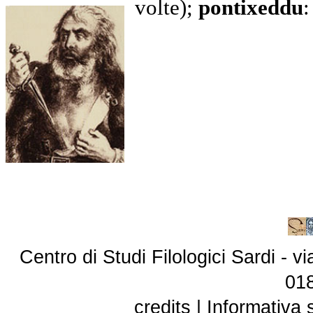
volte);
p
ontixeddu
:
Centro di Studi Filologici Sardi - 
01
credits
|
Informativa 