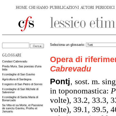
HOME
CHI SIAMO
PUBBLICAZIONI
AUTORI
PERIODICI
Seleziona un glossario:
GLOSSARI
Opera di riferim
Condaxi Cabrevadu
Cabrevadu
Predu Mura. Sas poesias d'una
bida
Il condaghe di San Gavino
Pontj
,
sost. m. sing
Agricoltura di Sardegna
Il registro di San Pietro di Sorres
in toponomastica:
P
Il condaghe di San Michele di
Salvennor
volte), 33.2, 33.3, 3
Il condaghe di Santa Maria di
Bonarcado
Sa Vitta et sa Morte, et Passione
volte), 39.1, 39.5, 4
de sanctu Gavinu, Prothu et
Januariu