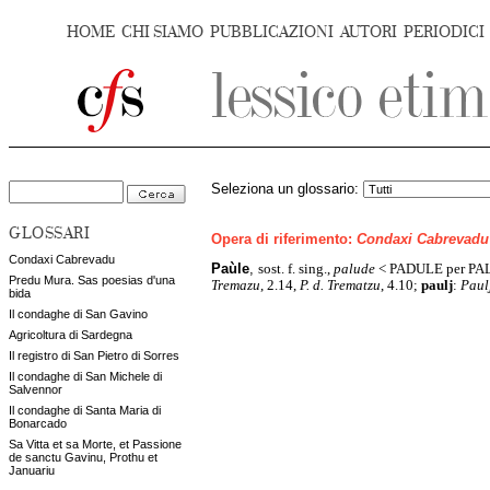
HOME
CHI SIAMO
PUBBLICAZIONI
AUTORI
PERIODICI
Seleziona un glossario:
GLOSSARI
Opera di riferimento:
Condaxi Cabrevadu
Condaxi Cabrevadu
Paùle
,
sost. f. sing.,
palude
< PADULE per PAL
Predu Mura. Sas poesias d'una
Tremazu
, 2.14,
P. d. Trematzu
, 4.10;
paulj
:
Paul
bida
Il condaghe di San Gavino
Agricoltura di Sardegna
Il registro di San Pietro di Sorres
Il condaghe di San Michele di
Salvennor
Il condaghe di Santa Maria di
Bonarcado
Sa Vitta et sa Morte, et Passione
de sanctu Gavinu, Prothu et
Januariu