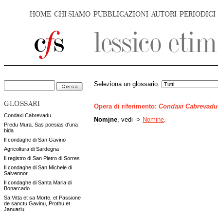
HOME
CHI SIAMO
PUBBLICAZIONI
AUTORI
PERIODICI
Seleziona un glossario:
GLOSSARI
Opera di riferimento:
Condaxi Cabrevadu
Condaxi Cabrevadu
Nomjne
, vedi ->
Nomine
.
Predu Mura. Sas poesias d'una
bida
Il condaghe di San Gavino
Agricoltura di Sardegna
Il registro di San Pietro di Sorres
Il condaghe di San Michele di
Salvennor
Il condaghe di Santa Maria di
Bonarcado
Sa Vitta et sa Morte, et Passione
de sanctu Gavinu, Prothu et
Januariu