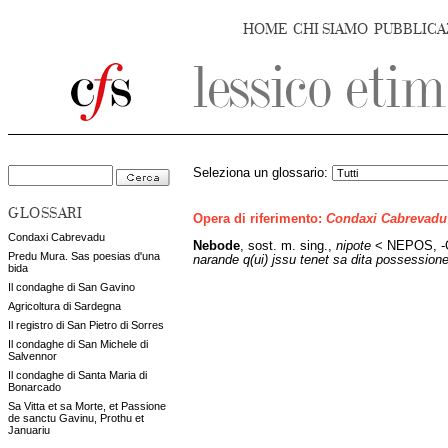
HOME
CHI SIAMO
PUBBLICA
Seleziona un glossario:
GLOSSARI
Opera di riferimento:
Condaxi Cabrevadu
Condaxi Cabrevadu
Nebode
,
sost. m. sing.,
nipote
< NEPOS, -OT
Predu Mura. Sas poesias d'una
narande q(ui) jssu tenet sa dita possessio
bida
Il condaghe di San Gavino
Agricoltura di Sardegna
Il registro di San Pietro di Sorres
Il condaghe di San Michele di
Salvennor
Il condaghe di Santa Maria di
Bonarcado
Sa Vitta et sa Morte, et Passione
de sanctu Gavinu, Prothu et
Januariu