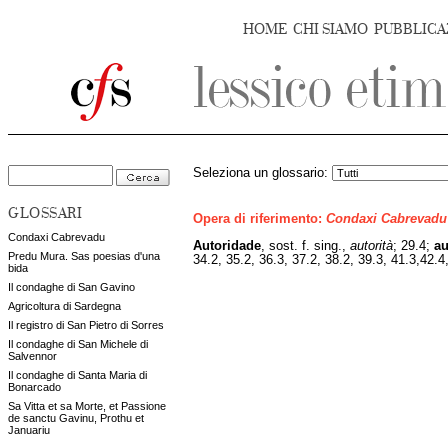
HOME
CHI SIAMO
PUBBLICA
Seleziona un glossario:
GLOSSARI
Opera di riferimento:
Condaxi Cabrevadu
Condaxi Cabrevadu
Autoridade
,
sost. f. sing.,
autorità
; 29.4;
au
Predu Mura. Sas poesias d'una
34.2, 35.2, 36.3, 37.2, 38.2, 39.3, 41.3,42.4
bida
Il condaghe di San Gavino
Agricoltura di Sardegna
Il registro di San Pietro di Sorres
Il condaghe di San Michele di
Salvennor
Il condaghe di Santa Maria di
Bonarcado
Sa Vitta et sa Morte, et Passione
de sanctu Gavinu, Prothu et
Januariu