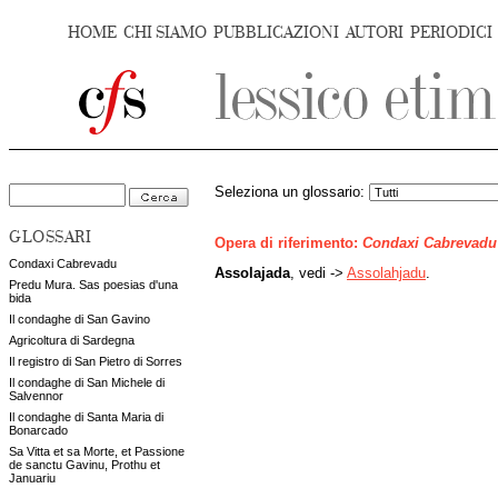
HOME
CHI SIAMO
PUBBLICAZIONI
AUTORI
PERIODICI
Seleziona un glossario:
GLOSSARI
Opera di riferimento:
Condaxi Cabrevadu
Condaxi Cabrevadu
Assolajada
, vedi ->
Assolahjadu
.
Predu Mura. Sas poesias d'una
bida
Il condaghe di San Gavino
Agricoltura di Sardegna
Il registro di San Pietro di Sorres
Il condaghe di San Michele di
Salvennor
Il condaghe di Santa Maria di
Bonarcado
Sa Vitta et sa Morte, et Passione
de sanctu Gavinu, Prothu et
Januariu