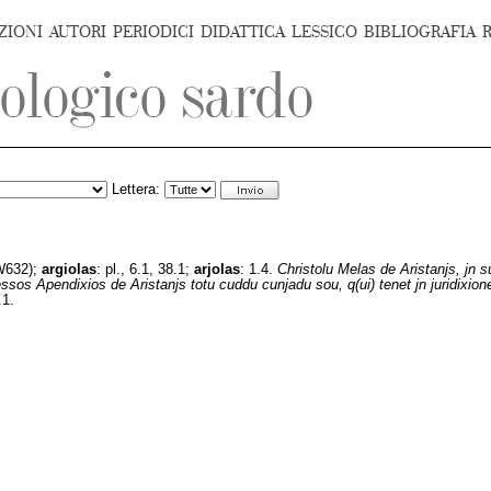
ZIONI
AUTORI
PERIODICI
DIDATTICA
LESSICO
BIBLIOGRAFIA
Lettera:
632);
argiolas
: pl.,
6.1, 38.1;
arjolas
:
1.4.
Christolu Melas de Aristanjs, jn 
sos Apendixios de Aristanjs totu cuddu cunjadu sou, q(ui) tenet jn juridixiones
.1.