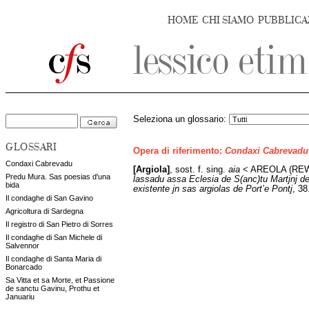
HOME
CHI SIAMO
PUBBLICA
Seleziona un glossario:
GLOSSARI
Opera di riferimento:
Condaxi Cabrevadu
Condaxi Cabrevadu
[Argiola]
,
sost. f. sing.
aia
< AREOLA (REW
Predu Mura. Sas poesias d'una
lassadu assa Eclesia de S(anc)tu Martjnj des
bida
existente jn sas argiolas de Port’e Pontj
, 38
Il condaghe di San Gavino
Agricoltura di Sardegna
Il registro di San Pietro di Sorres
Il condaghe di San Michele di
Salvennor
Il condaghe di Santa Maria di
Bonarcado
Sa Vitta et sa Morte, et Passione
de sanctu Gavinu, Prothu et
Januariu