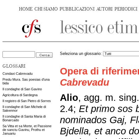
HOME
CHI SIAMO
PUBBLICAZIONI
AUTORI
PERIODICI
Seleziona un glossario:
GLOSSARI
Opera di riferim
Condaxi Cabrevadu
Cabrevadu
Predu Mura. Sas poesias d'una
bida
Il condaghe di San Gavino
Alio
,
agg. m. sing
Agricoltura di Sardegna
Il registro di San Pietro di Sorres
2.4;
Et primo sos 
Il condaghe di San Michele di
Salvennor
nominados Gaj, Fla
Il condaghe di Santa Maria di
Bonarcado
Sa Vitta et sa Morte, et Passione
Bjdella, et anco do
de sanctu Gavinu, Prothu et
Januariu