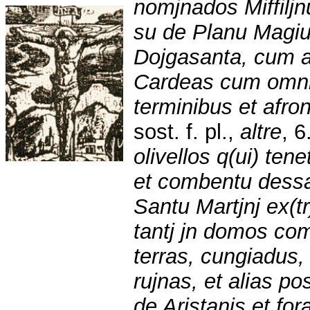
nomjnados Miffiljn
su de Planu Magiu
Dojgasanta, cum al
Cardeas cum omnib
terminibus et afro
sost. f. pl.,
altre
, 6
olivellos q(ui) ten
et combentu dess
Santu Martjnj ex(t
tantj jn domos com
terras, cungiadus, a
rujnas, et alias po
de Aristanjs et for