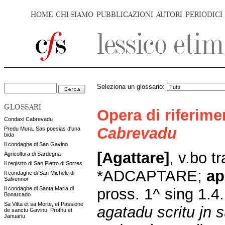
HOME
CHI SIAMO
PUBBLICAZIONI
AUTORI
PERIODICI
Seleziona un glossario:
GLOSSARI
Opera di riferim
Condaxi Cabrevadu
Cabrevadu
Predu Mura. Sas poesias d'una
bida
Il condaghe di San Gavino
[Agattare]
,
v.bo tr
Agricoltura di Sardegna
Il registro di San Pietro di Sorres
*ADCAPTARE;
ap
Il condaghe di San Michele di
Salvennor
pross. 1^ sing 1.4
Il condaghe di Santa Maria di
Bonarcado
Sa Vitta et sa Morte, et Passione
agatadu scritu jn 
de sanctu Gavinu, Prothu et
Januariu