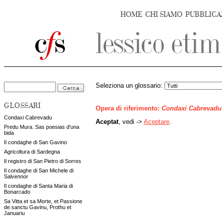
HOME
CHI SIAMO
PUBBLICA
Seleziona un glossario:
GLOSSARI
Opera di riferimento:
Condaxi Cabrevadu
Condaxi Cabrevadu
Aceptat
, vedi ->
Aceptare
.
Predu Mura. Sas poesias d'una
bida
Il condaghe di San Gavino
Agricoltura di Sardegna
Il registro di San Pietro di Sorres
Il condaghe di San Michele di
Salvennor
Il condaghe di Santa Maria di
Bonarcado
Sa Vitta et sa Morte, et Passione
de sanctu Gavinu, Prothu et
Januariu