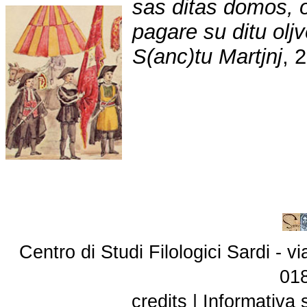
sas ditas domos, 
pagare su ditu olj
S(anc)tu Martjnj
, 
Centro di Studi Filologici Sardi - 
01
credits
|
Informativa 