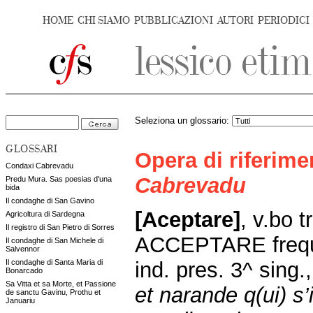
HOME
CHI SIAMO
PUBBLICAZIONI
AUTORI
PERIODICI
Seleziona un glossario:
GLOSSARI
Opera di riferim
Condaxi Cabrevadu
Cabrevadu
Predu Mura. Sas poesias d'una
bida
Il condaghe di San Gavino
[Aceptare]
,
v.bo t
Agricoltura di Sardegna
Il registro di San Pietro di Sorres
ACCEPTARE frequ
Il condaghe di San Michele di
Salvennor
ind. pres. 3^ sing.
Il condaghe di Santa Maria di
Bonarcado
Sa Vitta et sa Morte, et Passione
et narande q(ui) s’
de sanctu Gavinu, Prothu et
Januariu