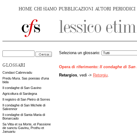
HOME
CHI SIAMO
PUBBLICAZIONI
AUTORI
PERIODICI
Seleziona un glossario:
GLOSSARI
Opera di riferimento:
Il condaghe di San
Condaxi Cabrevadu
Retargios
, vedi ->
Retorgiu
.
Predu Mura. Sas poesias d'una
bida
Il condaghe di San Gavino
Agricoltura di Sardegna
Il registro di San Pietro di Sorres
Il condaghe di San Michele di
Salvennor
Il condaghe di Santa Maria di
Bonarcado
Sa Vitta et sa Morte, et Passione
de sanctu Gavinu, Prothu et
Januariu