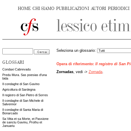
HOME
CHI SIAMO
PUBBLICAZIONI
AUTORI
PERIODICI
Seleziona un glossario:
GLOSSARI
Opera di riferimento:
Il registro di San P
Condaxi Cabrevadu
Zornadas
, vedi ->
Zornada
.
Predu Mura. Sas poesias d'una
bida
Il condaghe di San Gavino
Agricoltura di Sardegna
Il registro di San Pietro di Sorres
Il condaghe di San Michele di
Salvennor
Il condaghe di Santa Maria di
Bonarcado
Sa Vitta et sa Morte, et Passione
de sanctu Gavinu, Prothu et
Januariu