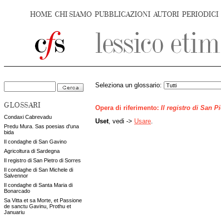
HOME
CHI SIAMO
PUBBLICAZIONI
AUTORI
PERIODICI
Seleziona un glossario:
GLOSSARI
Opera di riferimento:
Il registro di San P
Condaxi Cabrevadu
Uset
, vedi ->
Usare
.
Predu Mura. Sas poesias d'una
bida
Il condaghe di San Gavino
Agricoltura di Sardegna
Il registro di San Pietro di Sorres
Il condaghe di San Michele di
Salvennor
Il condaghe di Santa Maria di
Bonarcado
Sa Vitta et sa Morte, et Passione
de sanctu Gavinu, Prothu et
Januariu