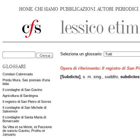
HOME
CHI SIAMO
PUBBLICAZIONI
AUTORI
PERIODICI
Seleziona un glossario:
GLOSSARI
Opera di riferimento:
Il registro di San P
Condaxi Cabrevadu
[Subdictu]
, s. m. sing.,
suddito
,
subdictos
Predu Mura. Sas poesias d'una
bida
Il condaghe di San Gavino
Agricoltura di Sardegna
Il registro di San Pietro di Sorres
Il condaghe di San Michele di
Salvennor
Il condaghe di Santa Maria di
Bonarcado
Sa Vitta et sa Morte, et Passione
de sanctu Gavinu, Prothu et
Januariu