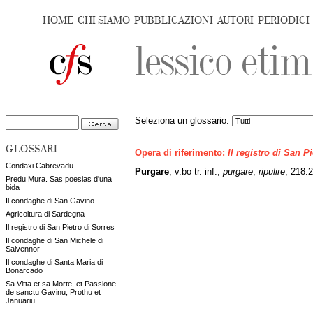
HOME
CHI SIAMO
PUBBLICAZIONI
AUTORI
PERIODICI
Seleziona un glossario:
GLOSSARI
Opera di riferimento:
Il registro di San P
Condaxi Cabrevadu
Purgare
, v.bo tr. inf.,
purgare
,
ripulire
,
218.
Predu Mura. Sas poesias d'una
bida
Il condaghe di San Gavino
Agricoltura di Sardegna
Il registro di San Pietro di Sorres
Il condaghe di San Michele di
Salvennor
Il condaghe di Santa Maria di
Bonarcado
Sa Vitta et sa Morte, et Passione
de sanctu Gavinu, Prothu et
Januariu