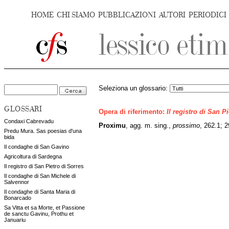
HOME
CHI SIAMO
PUBBLICAZIONI
AUTORI
PERIODICI
Seleziona un glossario:
GLOSSARI
Opera di riferimento:
Il registro di San P
Condaxi Cabrevadu
Proximu
, agg. m. sing.,
prossimo
, 262.1; 
Predu Mura. Sas poesias d'una
bida
Il condaghe di San Gavino
Agricoltura di Sardegna
Il registro di San Pietro di Sorres
Il condaghe di San Michele di
Salvennor
Il condaghe di Santa Maria di
Bonarcado
Sa Vitta et sa Morte, et Passione
de sanctu Gavinu, Prothu et
Januariu