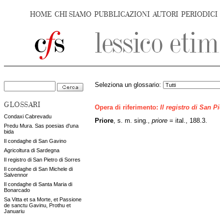
HOME
CHI SIAMO
PUBBLICAZIONI
AUTORI
PERIODICI
Seleziona un glossario:
GLOSSARI
Opera di riferimento:
Il registro di San P
Condaxi Cabrevadu
Priore
, s. m. sing.,
priore
= ital., 188.3.
Predu Mura. Sas poesias d'una
bida
Il condaghe di San Gavino
Agricoltura di Sardegna
Il registro di San Pietro di Sorres
Il condaghe di San Michele di
Salvennor
Il condaghe di Santa Maria di
Bonarcado
Sa Vitta et sa Morte, et Passione
de sanctu Gavinu, Prothu et
Januariu