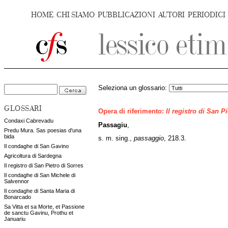
HOME
CHI SIAMO
PUBBLICAZIONI
AUTORI
PERIODICI
Seleziona un glossario:
GLOSSARI
Opera di riferimento:
Il registro di San P
Condaxi Cabrevadu
Passagiu
,
Predu Mura. Sas poesias d'una
bida
s. m. sing.,
passaggio
, 218.3.
Il condaghe di San Gavino
Agricoltura di Sardegna
Il registro di San Pietro di Sorres
Il condaghe di San Michele di
Salvennor
Il condaghe di Santa Maria di
Bonarcado
Sa Vitta et sa Morte, et Passione
de sanctu Gavinu, Prothu et
Januariu