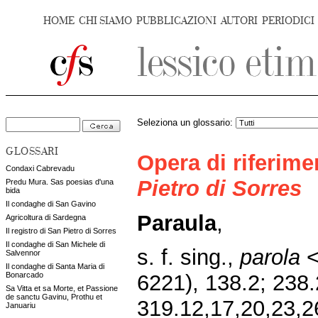
HOME
CHI SIAMO
PUBBLICAZIONI
AUTORI
PERIODICI
Seleziona un glossario:
GLOSSARI
Opera di riferim
Condaxi Cabrevadu
Pietro di Sorres
Predu Mura. Sas poesias d'una
bida
Il condaghe di San Gavino
Paraula
,
Agricoltura di Sardegna
Il registro di San Pietro di Sorres
Il condaghe di San Michele di
s. f. sing.,
parola
<
Salvennor
Il condaghe di Santa Maria di
Bonarcado
6221), 138.2; 238.
Sa Vitta et sa Morte, et Passione
de sanctu Gavinu, Prothu et
319.12,17,20,23,26
Januariu