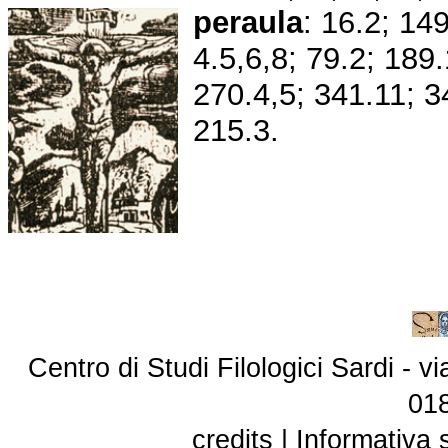
peraula
: 16.2; 14
4.5,6,8; 79.2; 189.
270.4,5; 341.11; 
215.3.
Centro di Studi Filologici Sardi - 
01
credits
|
Informativa 