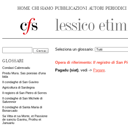
HOME
CHI SIAMO
PUBBLICAZIONI
AUTORI
PERIODICI
Seleziona un glossario:
GLOSSARI
Opera di riferimento:
Il registro di San P
Condaxi Cabrevadu
Pagadu (siat)
, vedi ->
Pagare
.
Predu Mura. Sas poesias d'una
bida
Il condaghe di San Gavino
Agricoltura di Sardegna
Il registro di San Pietro di Sorres
Il condaghe di San Michele di
Salvennor
Il condaghe di Santa Maria di
Bonarcado
Sa Vitta et sa Morte, et Passione
de sanctu Gavinu, Prothu et
Januariu