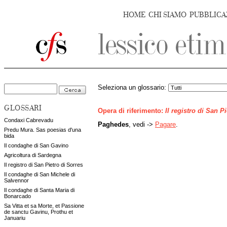
HOME
CHI SIAMO
PUBBLICA
Seleziona un glossario:
GLOSSARI
Opera di riferimento:
Il registro di San P
Condaxi Cabrevadu
Paghedes
, vedi ->
Pagare
.
Predu Mura. Sas poesias d'una
bida
Il condaghe di San Gavino
Agricoltura di Sardegna
Il registro di San Pietro di Sorres
Il condaghe di San Michele di
Salvennor
Il condaghe di Santa Maria di
Bonarcado
Sa Vitta et sa Morte, et Passione
de sanctu Gavinu, Prothu et
Januariu