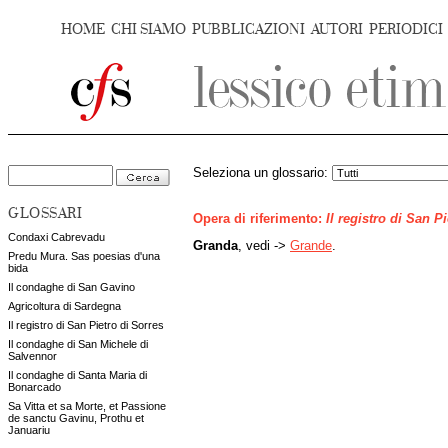
HOME
CHI SIAMO
PUBBLICAZIONI
AUTORI
PERIODICI
Seleziona un glossario:
GLOSSARI
Opera di riferimento:
Il registro di San P
Condaxi Cabrevadu
Granda
, vedi ->
Grande
.
Predu Mura. Sas poesias d'una
bida
Il condaghe di San Gavino
Agricoltura di Sardegna
Il registro di San Pietro di Sorres
Il condaghe di San Michele di
Salvennor
Il condaghe di Santa Maria di
Bonarcado
Sa Vitta et sa Morte, et Passione
de sanctu Gavinu, Prothu et
Januariu