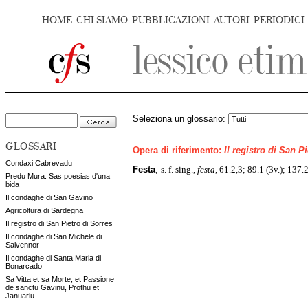
HOME
CHI SIAMO
PUBBLICAZIONI
AUTORI
PERIODICI
Seleziona un glossario:
GLOSSARI
Opera di riferimento:
Il registro di San P
Condaxi Cabrevadu
s. f. sing.,
festa
, 61.2,3; 89.1 (3v.); 137
Festa
,
Predu Mura. Sas poesias d'una
bida
Il condaghe di San Gavino
Agricoltura di Sardegna
Il registro di San Pietro di Sorres
Il condaghe di San Michele di
Salvennor
Il condaghe di Santa Maria di
Bonarcado
Sa Vitta et sa Morte, et Passione
de sanctu Gavinu, Prothu et
Januariu