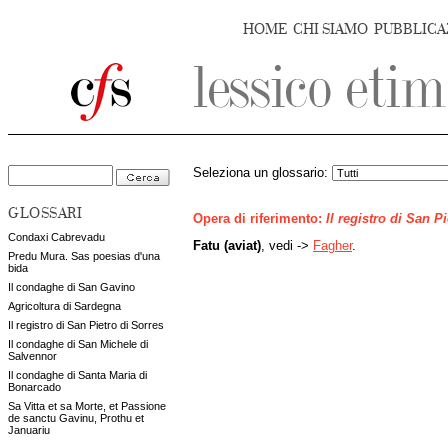
HOME
CHI SIAMO
PUBBLICA
Seleziona un glossario:
GLOSSARI
Opera di riferimento:
Il registro di San P
Condaxi Cabrevadu
Fatu (aviat)
, vedi ->
Fagher
.
Predu Mura. Sas poesias d'una
bida
Il condaghe di San Gavino
Agricoltura di Sardegna
Il registro di San Pietro di Sorres
Il condaghe di San Michele di
Salvennor
Il condaghe di Santa Maria di
Bonarcado
Sa Vitta et sa Morte, et Passione
de sanctu Gavinu, Prothu et
Januariu